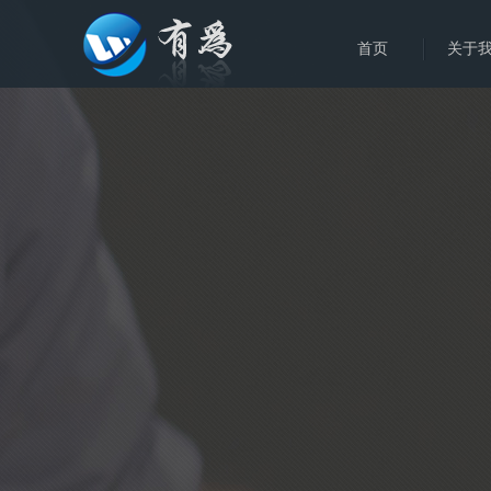
首页
关于